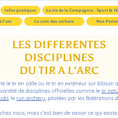
Infos pratiques
La vie de la Compagnie : Sport & F
à l'arc
Le coin des archers
Nos Parte
LES DIFFERENTES
DISCIPLINES
DU TIR A L'ARC
ste le tir en salle ou le tir en extérieur sur blason 
ne variété de disciplines officielles comme le
tir nat
udo
, le
run archery
, pilotées par les fédérations 
 chez nous, mais c'est bien de savoir ce qui existe