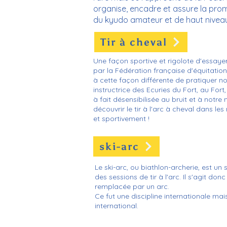
organise, encadre et assure la pro
du kyudo amateur et de haut niveau
Tir à cheval
Une façon sportive et rigolote d'essayer 
par la Fédération française d'équitatio
à cette façon différente de pratiquer n
instructrice des Ecuries du Fort, au For
à fait désensibilisée au bruit et à not
découvrir le tir à l'arc à cheval dans 
et sportivement !
ski-arc
Le ski-arc, ou biathlon-archerie, est un
des sessions de tir à l'arc. Il s'agit do
remplacée par un arc.
Ce fut une discipline internationale mai
international.