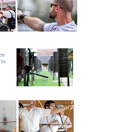
 de
res