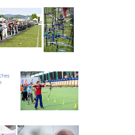
èches
e