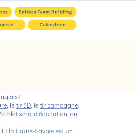
êtes
Soirées Team Building
naires
Calendrier
anglais !
ure
, le
tir 3D
, le
tir campagne
,
d'athlétisme, d'équitation, ou
. Et la Haute-Savoie est un